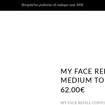
Brezplačna poštnina ob nakupu nad 300€
MY FACE RE
MEDIUM TO
62.00
€
MY FACE REFILL CONT