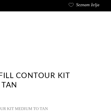
Seznam želja
ZNAMKA
KONTAKT
V košarici še ni izdelkov.
FILL CONTOUR KIT
 TAN
OUR KIT MEDIUM TO TAN