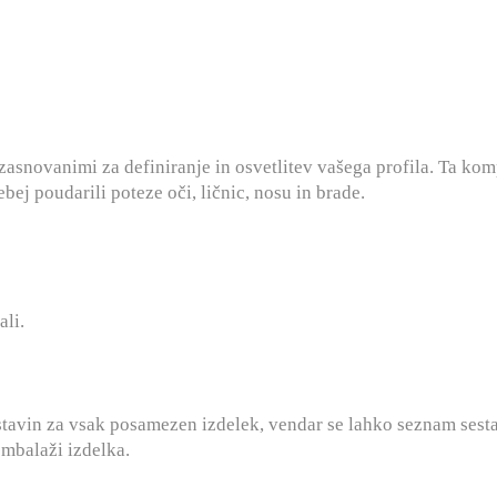
 zasnovanimi za definiranje in osvetlitev vašega profila. Ta komp
ebej poudarili poteze oči, ličnic, nosu in brade.
ali.
tavin za vsak posamezen izdelek, vendar se lahko seznam ses
embalaži izdelka.