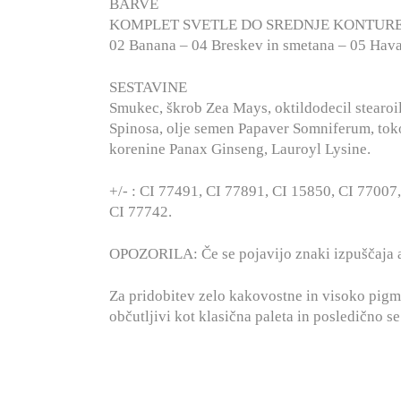
BARVE
KOMPLET SVETLE DO SREDNJE KONTURE
02 Banana – 04 Breskev in smetana – 05 Hav
SESTAVINE
Smukec, škrob Zea Mays, oktildodecil stearoil s
Spinosa, olje semen Papaver Somniferum, tokof
korenine Panax Ginseng, Lauroyl Lysine.
+/- : CI 77491, CI 77891, CI 15850, CI 77007
CI 77742.
OPOZORILA: Če se pojavijo znaki izpuščaja al
Za pridobitev zelo kakovostne in visoko pigm
občutljivi kot klasična paleta in posledično s