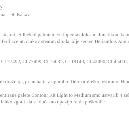
:
ana – 06 Kakav
tearat, etilheksil palmitat, ciklopentasiloksan, dimetikon, kapri
eril acetat, cinkov stearat, sljuda, olje semen Helianthus Annu
, CI 77492, CI 77499, CI 16035, CI 19140, CI 42090, CI 45410,
i draženja, prenehajte z uporabo. Dermatološko testirano. Hi
entirane palete Contour Kit Light to Medium smo ustvarili 4 ze
e lahko zgodi, da se občasno opazijo rahle poškodbe.