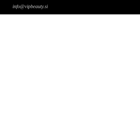
info@vipbeauty.si
VPIŠI SE
TRGOVINA
IZOBRAŽEVANJA