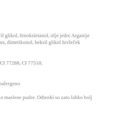
l glikol, fenoksietanol, olje jedrc Arganije
us, dimetikonol, heksil glikol Izvleček
 CI 77288, CI 77510,
poalergeno
lo maslene pudre. Odtenki so zato lahko bolj